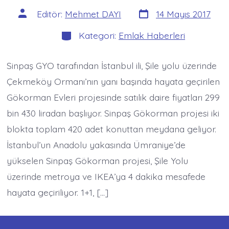
Yazı
Yazının
Editör:
Mehmet DAYI
14 Mayıs 2017
tarihi
yazarı
Kategoriler
Kategori:
Emlak Haberleri
Sinpaş GYO tarafından İstanbul ili, Şile yolu üzerinde
Çekmeköy Ormanı’nın yanı başında hayata geçirilen
Gökorman Evleri projesinde satılık daire fiyatları 299
bin 430 liradan başlıyor. Sinpaş Gökorman projesi iki
blokta toplam 420 adet konuttan meydana geliyor.
İstanbul’un Anadolu yakasında Ümraniye’de
yükselen Sinpaş Gökorman projesi, Şile Yolu
üzerinde metroya ve IKEA’ya 4 dakika mesafede
hayata geçiriliyor. 1+1, […]