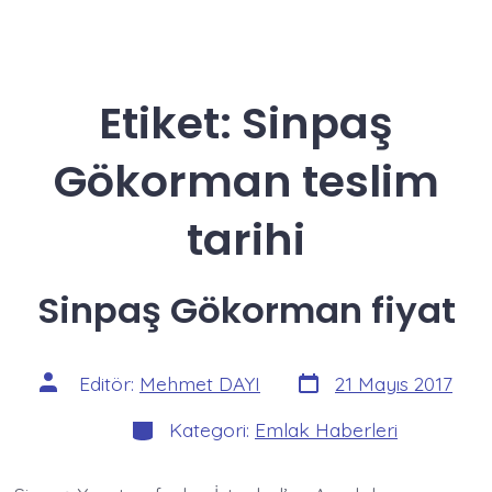
Etiket:
Sinpaş
Gökorman teslim
tarihi
Sinpaş Gökorman fiyat
Yazı
Yazının
Editör:
Mehmet DAYI
21 Mayıs 2017
tarihi
yazarı
Kategoriler
Kategori:
Emlak Haberleri