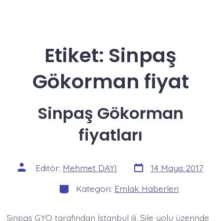
Etiket:
Sinpaş
Gökorman fiyat
Sinpaş Gökorman
fiyatları
Yazı
Yazının
Editör:
Mehmet DAYI
14 Mayıs 2017
tarihi
yazarı
Kategoriler
Kategori:
Emlak Haberleri
Sinpaş GYO tarafından İstanbul ili, Şile yolu üzerinde