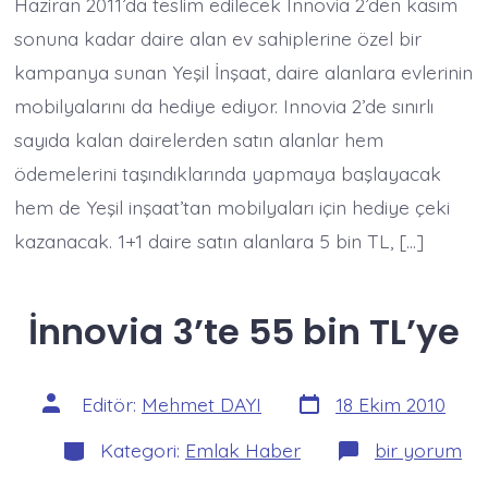
Haziran 2011’da teslim edilecek Innovia 2’den kasım
sonuna kadar daire alan ev sahiplerine özel bir
kampanya sunan Yeşil İnşaat, daire alanlara evlerinin
mobilyalarını da hediye ediyor. Innovia 2’de sınırlı
sayıda kalan dairelerden satın alanlar hem
ödemelerini taşındıklarında yapmaya başlayacak
hem de Yeşil inşaat’tan mobilyaları için hediye çeki
kazanacak. 1+1 daire satın alanlara 5 bin TL, […]
İnnovia 3’te 55 bin TL’ye
Yazı
Yazının
Editör:
Mehmet DAYI
18 Ekim 2010
tarihi
yazarı
Kategoriler
İnnovia
Kategori:
Emlak Haber
bir yorum
3’te
55