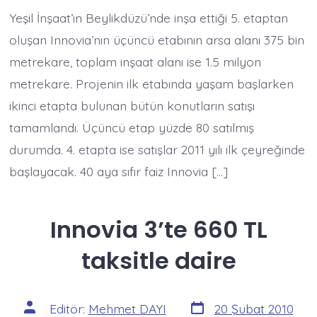
bin
Yeşil İnşaat’ın Beylikdüzü’nde inşa ettiği 5. etaptan
TL’ye
için
oluşan Innovia’nın üçüncü etabının arsa alanı 375 bin
metrekare, toplam inşaat alanı ise 1.5 milyon
metrekare. Projenin ilk etabında yaşam başlarken
ikinci etapta bulunan bütün konutların satışı
tamamlandı. Üçüncü etap yüzde 80 satılmış
durumda. 4. etapta ise satışlar 2011 yılı ilk çeyreğinde
başlayacak. 40 aya sıfır faiz Innovia […]
Innovia 3’te 660 TL
taksitle daire
Yazı
Yazının
Editör:
Mehmet DAYI
20 Şubat 2010
tarihi