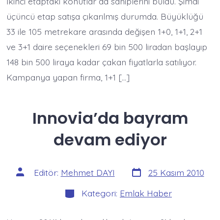
İkinci etaptaki konutlar da sahiplerini buldu. Şimdi
üçüncü etap satışa çıkarılmış durumda. Büyüklüğü
33 ile 105 metrekare arasında değişen 1+0, 1+1, 2+1
ve 3+1 daire seçenekleri 69 bin 500 liradan başlayıp
148 bin 500 liraya kadar çakan fiyatlarla satılıyor.
Kampanya yapan firma, 1+1 […]
Innovia’da bayram
devam ediyor
Yazı
Yazının
Editör:
Mehmet DAYI
25 Kasım 2010
tarihi
yazarı
Kategoriler
Kategori:
Emlak Haber