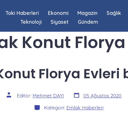
Toki Haberleri
Ekonomi
Magazin
Sağlık
Teknoloji
Siyaset
Gündem
k Konut Florya E
onut Florya Evleri 
Yazı
Yazının
Editör:
Mehmet DAYI
05 Ağustos 2020
tarihi
yazarı
Kategoriler
Kategori:
Emlak Haberleri