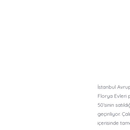
İstanbul Avrup
Florya Evleri 
50’sinin satı
geçiriliyor. Ç
içerisinde tam