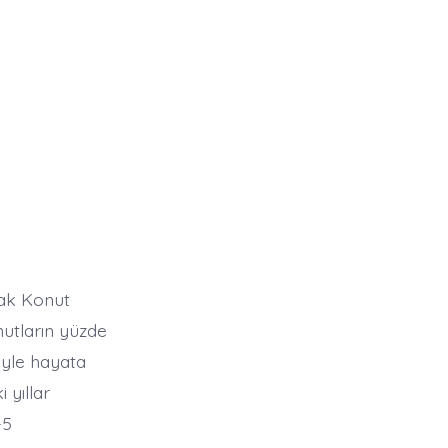
lak Konut
nutların yüzde
iyle hayata
 yıllar
-5