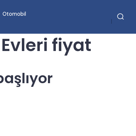
Otomobil
Arama
Çubuğunu
Göster/Gizle
vleri fiyat
başlıyor