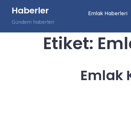
İçeriğe
Haberler
atla
Emlak Haberleri
Gündem haberleri
Etiket:
Emla
Emlak K