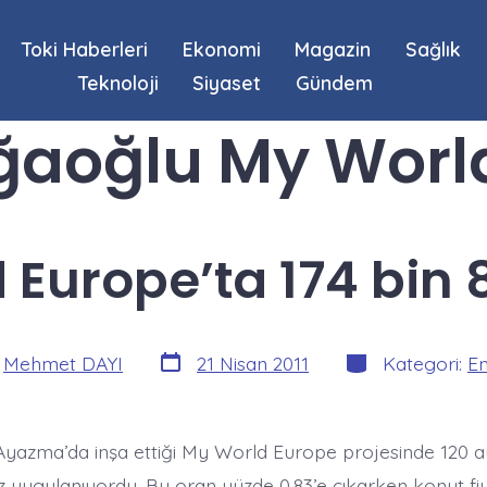
Toki Haberleri
Ekonomi
Magazin
Sağlık
Teknoloji
Siyaset
Gündem
ğaoğlu My Worl
Europe’ta 174 bin 
Yazı
Kategoriler
:
Mehmet DAYI
21 Nisan 2011
Kategori:
E
tarihi
yazma’da inşa ettiği My World Europe projesinde 120 
iz uygulanıyordu. Bu oran yüzde 0,83’e çıkarken konut fi