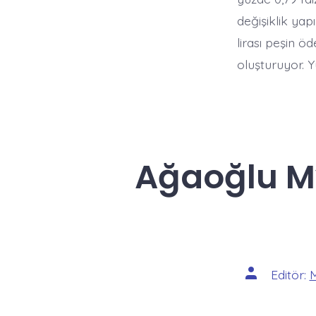
değişiklik ya
lirası peşin öd
oluşturuyor. Yü
Ağaoğlu My
Yazının
Editör:
yazarı