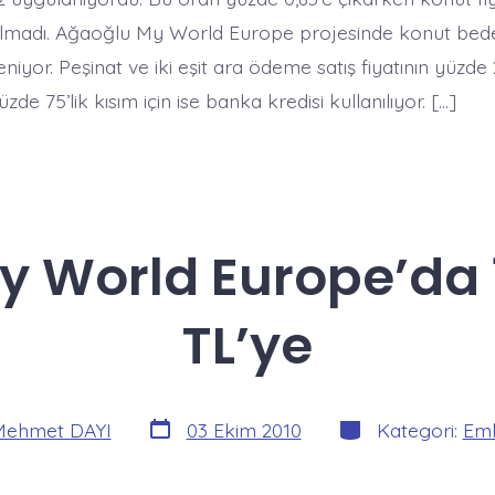
pılmadı. Ağaoğlu My World Europe projesinde konut bedel
eniyor. Peşinat ve iki eşit ara ödeme satış fiyatının yüzde 2
zde 75’lik kısım için ise banka kredisi kullanılıyor. […]
 World Europe’da 
TL’ye
Yazı
Kategoriler
Mehmet DAYI
03 Ekim 2010
Kategori:
Eml
tarihi