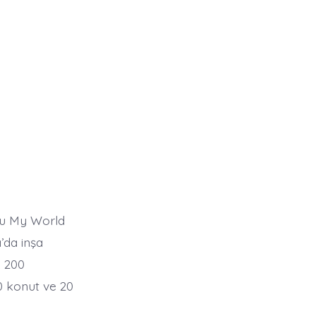
uğu My World
’da inşa
k 200
0 konut ve 20