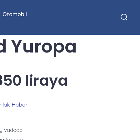
Otomobil
Arama
Çubuğunu
Göster/Gizle
d Yuropa
850 liraya
mlak Haber
ay vadede
yatlarında