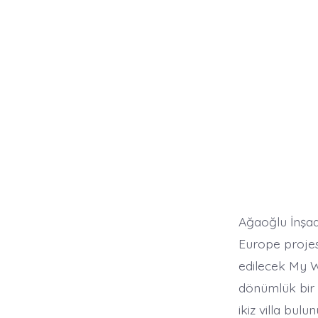
Ağaoğlu İnşaat
Europe projes
edilecek My W
dönümlük bir 
ikiz villa bul