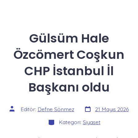
Gülsüm Hale
Özcömert Coşkun
CHP İstanbul İl
Başkanı oldu
Yazı
Yazının
Editör:
Defne Sönmez
21 Mayıs 2026
tarihi
yazarı
Kategoriler
Kategori:
Siyaset