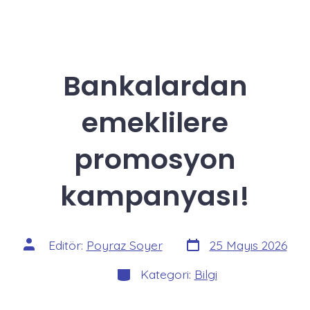
Bankalardan
emeklilere
promosyon
kampanyası!
Yazı
Yazının
Editör:
Poyraz Soyer
25 Mayıs 2026
tarihi
yazarı
Kategoriler
Kategori:
Bilgi