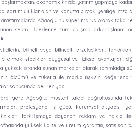
i başlatmaktan, ekonomik krizde yatırım yapmaya kada
di sorumluluklar alan ve konutta birçok yeniliğe imza 
n araştırmalarda Ağaoğlu’nu süper marka olarak takdir 
lunan sektör liderlerine tüm çalışma arkadaşlarım a
i.
ticilerin, bilinçli veya bilinçaltı arzuladıkları, tanıdıkla
p olmak istedikleri duygusal ve fiziksel avantajları, d
a yüksek oranda sunan markalar olarak tanımladığı sü
in ölçümü ve tüketici ile marka ilişkisini değerlend
alar sonucunda belirleniyor.
lara göre Ağaoğlu; müşteri talebi doğrultusunda tüke
ırmalar, profesyonel iş gücü, kurumsal altyapısı, ye
nikleri, farklılışmaya dayanan reklam ve halkla ilişkil
afhasında yüksek kalite ve üretim garantisi, satış sonra