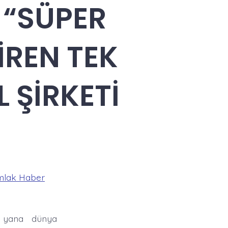
 “SÜPER
İREN TEK
 ŞİRKETİ
mlak Haber
u yana dünya