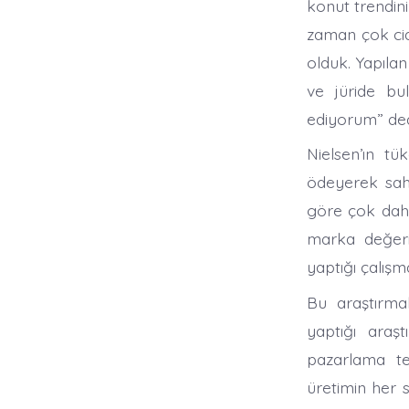
konut trendin
zaman çok cid
olduk. Yapıla
ve jüride bu
ediyorum” ded
Nielsen’ın tüke
ödeyerek sahi
göre çok dah
marka değerin
yaptığı çalışm
Bu araştırma
yaptığı araşt
pazarlama tek
üretimin her s