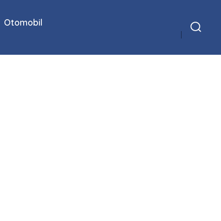
Otomobil
Arama
Çubuğunu
Göster/Gizle