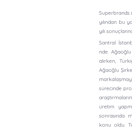
Superbrands (
yılından bu ya
yılı sonuçları
Santral İstan
nde Ağaoğlu
alırken, Tür
Ağaoğlu Şirke
markalaşmayı 
sürecinde pro
araştırmaları
üretim yapma
sonrasında mü
konu oldu. T