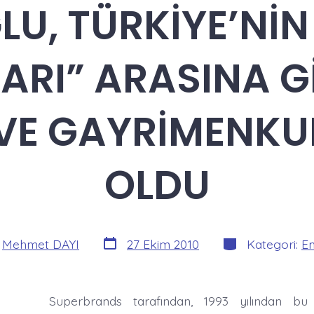
U, TÜRKİYE’NİN
RI” ARASINA G
VE GAYRİMENKUL
OLDU
Yazı
Kategoriler
:
Mehmet DAYI
27 Ekim 2010
Kategori:
E
tarihi
Superbrands tarafından, 1993 yılından b