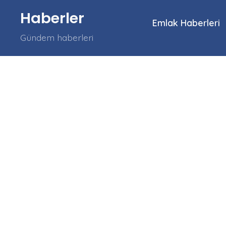
İçeriğe
Haberler
atla
Emlak Haberleri
Gündem haberleri