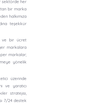
r sektörde her
atan bir marka
eden halkımıza
dına teşekkür
rı ve bir ücret
iğer markalara
per markalar;
irmeye yönelik
tici üzerinde
ni ve yaratıcı
er stratejisi,
sı 7/24 destek