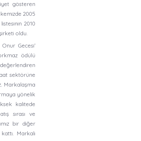
iyet gösteren
Ülkemizde 2005
istesinin 2010
irketi oldu.
0 Onur Gecesi’
orkmaz ödülü
değerlendiren
şaat sektörüne
iz. Markalaşma
ırmaya yönelik
üksek kalitede
tış sırası ve
mız bir diğer
attı. Markalı