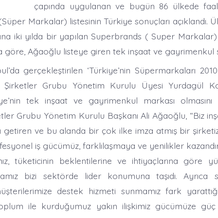
çapında uygulanan ve bugün 86 ülkede faal
Süper Markalar) listesinin Türkiye sonuçları açıklandı. 
na iki yılda bir yapılan Superbrands ( Super Markalar) l
na göre, Ağaoğlu listeye giren tek inşaat ve gayrimenkul ş
bul’da gerçekleştirilen ‘Türkiye’nin Süpermarkaları 201
 Şirketler Grubu Yönetim Kurulu Üyesi Yurdagül K
kiye’nin tek inşaat ve gayrimenkul markası olmasını 
tler Grubu Yönetim Kurulu Başkanı Ali Ağaoğlu, “Biz in
getiren ve bu alanda bir çok ilke imza atmış bir şirket
fesyonel iş gücümüz, farklılaşmaya ve yenilikler kazand
mız, tüketicinin beklentilerine ve ihtiyaçlarına göre y
mız bizi sektörde lider konumuna taşıdı. Ayrıca sa
şterilerimize destek hizmeti sunmamız fark yarattığı
oplum ile kurduğumuz yakın ilişkimiz gücümüze güç k