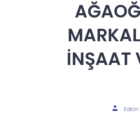
AĞAOĞL
MARKALA
İNŞAAT 
Yazının
Editör
yazarı