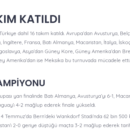
KIM KATILDI
 Türkiye dahil 16 takım katıldı. Avrupa’dan Avusturya, Belç
İngiltere, Fransa, Batı Almanya, Macaristan, İtalya, İskoçy
goslavya, Asya’dan Güney Kore, Güney Amerika’dan Bre
y Amerika’dan ise Meksika bu turnuvada mücadele etti
ŞAMPİYONU
ası yarı finalinde Batı Almanya, Avusturya’yı 6-1, Macar
uay’ı 4-2 mağlup ederek finale yükseldi.
 4 Temmuz’da Bern’deki Wankdorf Stadı’nda 62 bin 500 kiş
istan’ı 2-0 geriye düştüğü maçta 3-2 mağlup ederek tarih