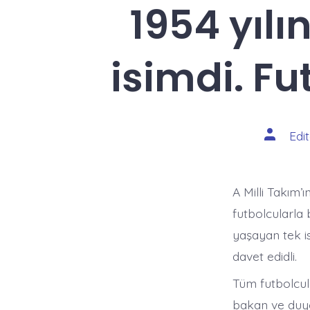
1954 yıl
isimdi. Fu
Yazının
Edi
yazarı
A Milli Takım’
futbolcularla 
yaşayan tek i
davet edidli.
Tüm futbolcul
bakan ve duyg