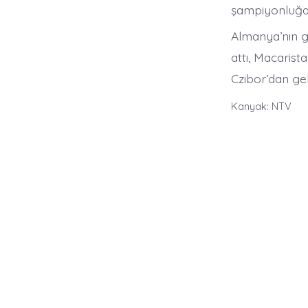
şampiyonluğa 
Almanya’nın g
attı, Macarist
Czibor’dan gel
Kanyak: NTV