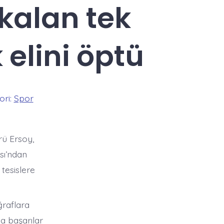
kalan tek
 elini öptü
r
ori:
Spor
rü Ersoy,
ası’ndan
tesislere
ğraflara
a başarılar